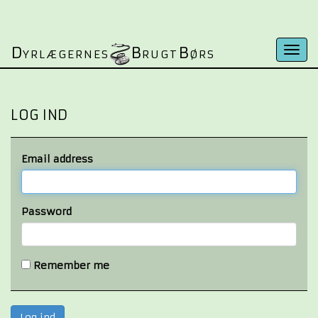
D
B
B
Togg
YRLÆGERNES
RUGT
ØRS
navi
LOG IND
Email address
Password
Remember me