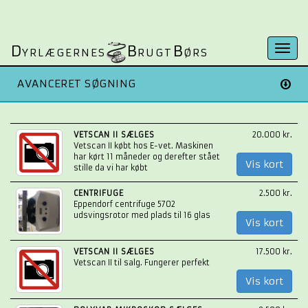
D
B
B
Togg
YRLÆGERNES
RUGT
ØRS
navi
AVANCERET SØGNING
VETSCAN II SÆLGES
20.000 kr.
Vetscan II købt hos E-vet. Maskinen
har kørt 11 måneder og derefter stået
Vis kort
stille da vi har købt
CENTRIFUGE
2.500 kr.
Eppendorf centrifuge 5702
udsvingsrotor med plads til 16 glas
Vis kort
VETSCAN II SÆLGES
17.500 kr.
Vetscan II til salg. Fungerer perfekt
Vis kort