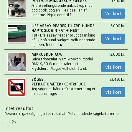
POLYVAR MIKROSKOP SÆLGES
9.500 kr.
Ældre velfungerende mikroskop med
god optik, dog en lille ridse i en af
Vis kort
linserne. Rigtig godt til f
LIFE ASSAY READER TIL CRP HUND/
3.000 kr.
HAPTOGLOBIN KAT + HEST
1 stk Life assay reader brugt til måling
Vis kort
af CRP på hund sælges. Velfungerende
og pæn. Testkit k�
MIKROSKOP MM
12.000 kr.
Leica trinocular lysmikroskop, model
DM/LS, 30 W med skalerbart
Vis kort
krydsbord. Meget velholdt. 5 x ob
SØGES:
123.456 kr.
REFRAKTOMETER+CENTRIFUGE
Jeg søger et hånd refraktometer og et
Vis kort
minicentrifuge.
Intet resultat
Desværre gav søgning intet resultat. Prøv at udvide søgekriterierne.
"; } ?>